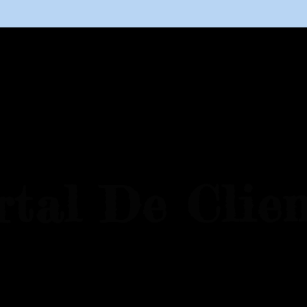
BIENVENID@
¿QUÉ ES DH?
CONÓCEME
rtal De Clien