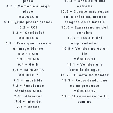
plazo
10.4 – Crea de ti una
4.5 – Memoria a largo
estrella
plazo
10.5 – Cuento más sudas
MÓDULO 5
en la práctica, menos
5.1 – ¿Qué precio tiene?
sangras en la batalla
5.2 – ROI
10.6 – Experiencias del
5.3 – ¡Creételo!
cerebro
MÓDULO 6
10.7 – Las 4 P del
6.1 – Tres guerreros y
emprendedor
un mago blanco
10.8 – Vender no es un
6.2 – PAIN
fin
6.3 – CLAIM
MÓDULO 11
6.4 – GAIN
11.1 – Vender una
6.5 – IMPRONTA
botella de agua
MÓDULO 7
11.2 – El acto de vender
7.1 – Imbatible
11.3 – Recordando qué
7.2 – Fundiendo
es un producto
técnicas AIDA
MÓDULO 12
7.3 – Atención
12 – El comienzo de tu
7.4 – Interés
camino
7.5 – Deseo