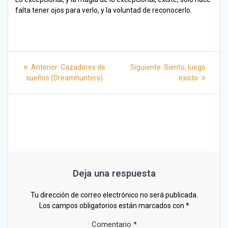
falta tener ojos para verlo, y la voluntad de reconocerlo.
Navegación
Entrada
Siguiente
Anterior:
Cazadores de
Siguiente:
Siento, luego
anterior:
entrada:
de
sueños (Dreamhunters)
existo
entradas
Deja una respuesta
Tu dirección de correo electrónico no será publicada.
Los campos obligatorios están marcados con
*
Comentario
*